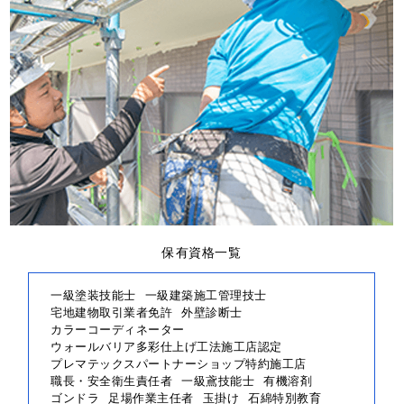
保有資格一覧
一級塗装技能士
一級建築施工管理技士
宅地建物取引業者免許
外壁診断士
カラーコーディネーター
ウォールバリア多彩仕上げ工法施工店認定
プレマテックスパートナーショップ特約施工店
職長・安全衛生責任者
一級鳶技能士
有機溶剤
ゴンドラ
足場作業主任者
玉掛け
石綿特別教育