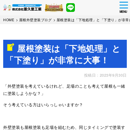
tog
nav
MENU
Skip
HOME
>
屋根外壁塗装ブログ
>
屋根塗装は「下地処理」と「下塗り」が非常
to
main
content
屋根塗装は「下地処理」と
「下塗り」が非常に大事！
投稿日：2023年9月30日
「外壁塗装を考えているけれど、足場のことも考えて屋根も一緒
に塗装しようかな？」
そう考えている方はいらっしゃいますか？
外壁塗装も屋根塗装も足場を組むため、同じタイミングで塗装す