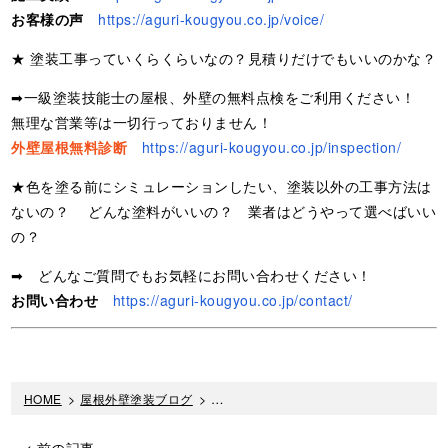
お客様の声
https://aguri-kougyou.co.jp/voice/
★ 塗装工事っていくらくらいなの？見積りだけでもいいのかな？
➡一級塗装技能士の屋根、外壁の無料点検をご利用ください！
無理な営業等は一切行っておりません！
外壁屋根無料診断
https://aguri-kougyou.co.jp/inspection/
★色を塗る前にシミュレーションしたい、塗装以外の工事方法は
ないの？ どんな塗料がいいの？ 業者はどうやって選べばいい
の？
➡ どんなご質問でもお気軽にお問い合わせください！
お問い合わせ
https://aguri-kougyou.co.jp/contact/
HOME
>
屋根外壁塗装ブログ
>
屋根塗装は「下地処理」と「下塗り」が
< 前の記事