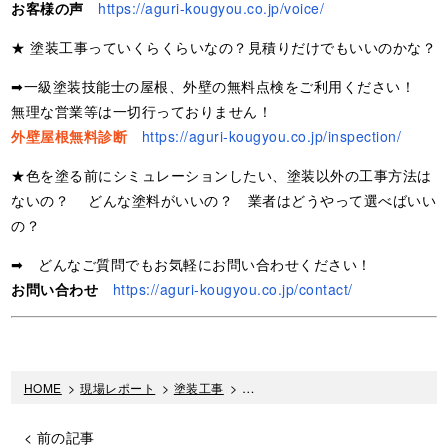
お客様の声
https://aguri-kougyou.co.jp/voice/
★ 塗装工事っていくらくらいなの？見積りだけでもいいのかな？
➡一級塗装技能士の屋根、外壁の無料点検をご利用ください！
無理な営業等は一切行っておりません！
外壁屋根無料診断
https://aguri-kougyou.co.jp/inspection/
★色を塗る前にシミュレーションしたい、塗装以外の工事方法は
ないの？ どんな塗料がいいの？ 業者はどうやって選べばいい
の？
➡ どんなご質問でもお気軽にお問い合わせください！
お問い合わせ
https://aguri-kougyou.co.jp/contact/
HOME
>
現場レポート
>
塗装工事
>
神奈川県厚木市｜バルコニー防水工
< 前の記事