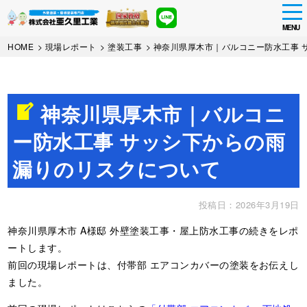
tog
nav
MENU
Skip
HOME
>
現場レポート
>
塗装工事
>
神奈川県厚木市｜バルコニー防水工事 
to
main
content
神奈川県厚木市｜バルコニ
ー防水工事 サッシ下からの雨
漏りのリスクについて
投稿日：2026年3月19日
神奈川県厚木市 A様邸 外壁塗装工事・屋上防水工事の続きをレポ
ートします。
前回の現場レポートは、付帯部 エアコンカバーの塗装をお伝えし
ました。