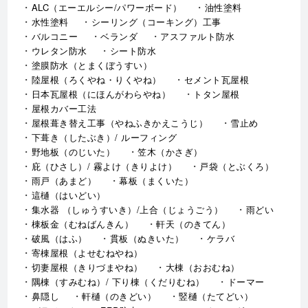
ALC（エーエルシー/パワーボード）
油性塗料
水性塗料
シーリング（コーキング）工事
バルコニー
ベランダ
アスファルト防水
ウレタン防水
シート防水
塗膜防水（とまくぼうすい）
陸屋根（ろくやね・りくやね）
セメント瓦屋根
日本瓦屋根（にほんがわらやね）
トタン屋根
屋根カバー工法
屋根葺き替え工事（やねふきかえこうじ）
雪止め
下葺き（したぶき）/ ルーフィング
野地板（のじいた）
笠木（かさぎ）
庇（ひさし）/ 霧よけ（きりよけ）
戸袋（とぶくろ）
雨戸（あまど）
幕板（まくいた）
這樋（はいどい）
集水器 （しゅうすいき）/上合（じょうごう）
雨どい
棟板金（むねばんきん）
軒天（のきてん）
破風（はふ）
貫板（ぬきいた）
ケラバ
寄棟屋根（よせむねやね）
切妻屋根（きりづまやね）
大棟（おおむね）
隅棟（すみむね）/ 下り棟（くだりむね）
ドーマー
鼻隠し
軒樋（のきどい）
竪樋（たてどい）