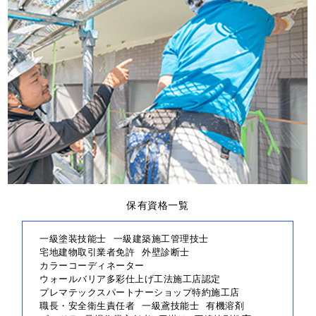
保有資格一覧
一級塗装技能士
一級建築施工管理技士
宅地建物取引業者免許
外壁診断士
カラーコーディネーター
ウォールバリア多彩仕上げ工法施工店認定
プレマテックスパートナーショップ特約施工店
職長・安全衛生責任者
一級鳶技能士
有機溶剤