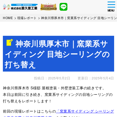
tog
nav
MENU
Skip
HOME
>
現場レポート
>
神奈川県厚木市｜窯業系サイディング 目地シーリ
to
main
content
神奈川県厚木市｜窯業系サ
イディング 目地シーリングの
打ち替え
投稿日：2025年5月2日
更新日：2025年5月4日
神奈川県厚木市 S様邸 屋根塗装・外壁塗装工事の続きです。
本日は前回に引き続き、窯業系サイディングの目地シーリングの
打ち替えをレポートします！
前回の現場レポートはこちらの
「窯業系サイディング シーリング