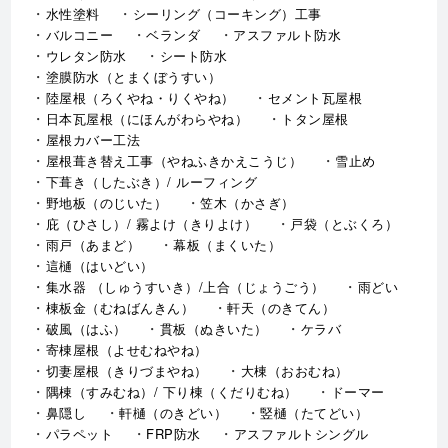
水性塗料
シーリング（コーキング）工事
バルコニー
ベランダ
アスファルト防水
ウレタン防水
シート防水
塗膜防水（とまくぼうすい）
陸屋根（ろくやね・りくやね）
セメント瓦屋根
日本瓦屋根（にほんがわらやね）
トタン屋根
屋根カバー工法
屋根葺き替え工事（やねふきかえこうじ）
雪止め
下葺き（したぶき）/ ルーフィング
野地板（のじいた）
笠木（かさぎ）
庇（ひさし）/ 霧よけ（きりよけ）
戸袋（とぶくろ）
雨戸（あまど）
幕板（まくいた）
這樋（はいどい）
集水器 （しゅうすいき）/上合（じょうごう）
雨どい
棟板金（むねばんきん）
軒天（のきてん）
破風（はふ）
貫板（ぬきいた）
ケラバ
寄棟屋根（よせむねやね）
切妻屋根（きりづまやね）
大棟（おおむね）
隅棟（すみむね）/ 下り棟（くだりむね）
ドーマー
鼻隠し
軒樋（のきどい）
竪樋（たてどい）
パラペット
FRP防水
アスファルトシングル