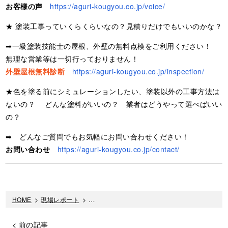
お客様の声
https://aguri-kougyou.co.jp/voice/
★ 塗装工事っていくらくらいなの？見積りだけでもいいのかな？
➡一級塗装技能士の屋根、外壁の無料点検をご利用ください！
無理な営業等は一切行っておりません！
外壁屋根無料診断
https://aguri-kougyou.co.jp/inspection/
★色を塗る前にシミュレーションしたい、塗装以外の工事方法は
ないの？ どんな塗料がいいの？ 業者はどうやって選べばいい
の？
➡ どんなご質問でもお気軽にお問い合わせください！
お問い合わせ
https://aguri-kougyou.co.jp/contact/
HOME
>
現場レポート
>
神奈川県厚木市｜窯業系サイディング 目地シー
< 前の記事