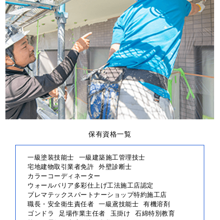
保有資格一覧
一級塗装技能士
一級建築施工管理技士
宅地建物取引業者免許
外壁診断士
カラーコーディネーター
ウォールバリア多彩仕上げ工法施工店認定
プレマテックスパートナーショップ特約施工店
職長・安全衛生責任者
一級鳶技能士
有機溶剤
ゴンドラ
足場作業主任者
玉掛け
石綿特別教育