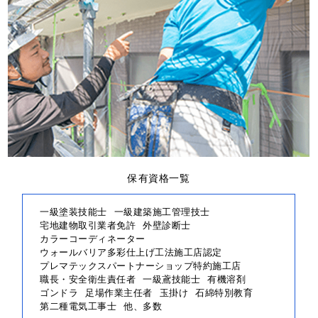
保有資格一覧
一級塗装技能士
一級建築施工管理技士
宅地建物取引業者免許
外壁診断士
カラーコーディネーター
ウォールバリア多彩仕上げ工法施工店認定
プレマテックスパートナーショップ特約施工店
職長・安全衛生責任者
一級鳶技能士
有機溶剤
ゴンドラ
足場作業主任者
玉掛け
石綿特別教育
第二種電気工事士
他、多数