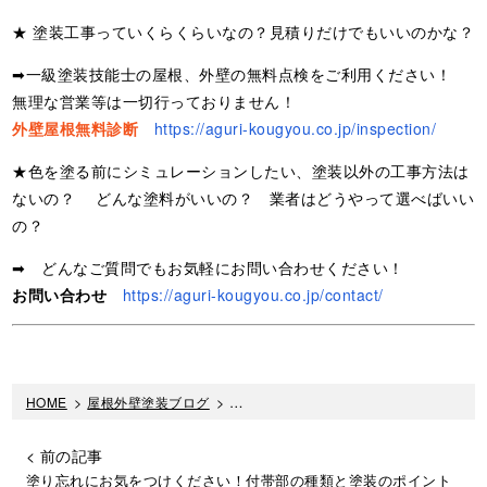
★ 塗装工事っていくらくらいなの？見積りだけでもいいのかな？
➡一級塗装技能士の屋根、外壁の無料点検をご利用ください！
無理な営業等は一切行っておりません！
外壁屋根無料診断
https://aguri-kougyou.co.jp/inspection/
★色を塗る前にシミュレーションしたい、塗装以外の工事方法は
ないの？ どんな塗料がいいの？ 業者はどうやって選べばいい
の？
➡ どんなご質問でもお気軽にお問い合わせください！
お問い合わせ
https://aguri-kougyou.co.jp/contact/
HOME
>
屋根外壁塗装ブログ
>
自分でもできそう？外壁塗装のDIYをお
< 前の記事
塗り忘れにお気をつけください！付帯部の種類と塗装のポイント