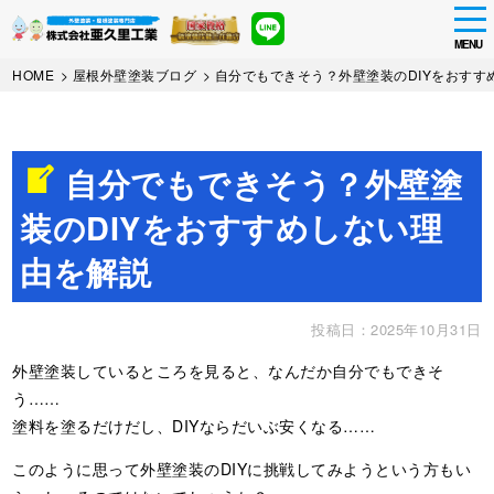
tog
nav
MENU
Skip
HOME
>
屋根外壁塗装ブログ
>
自分でもできそう？外壁塗装のDIYをおすす
to
main
content
自分でもできそう？外壁塗
装のDIYをおすすめしない理
由を解説
投稿日：2025年10月31日
外壁塗装しているところを見ると、なんだか自分でもできそ
う……
塗料を塗るだけだし、DIYならだいぶ安くなる……
このように思って外壁塗装のDIYに挑戦してみようという方もい