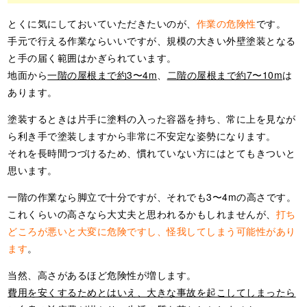
とくに気にしておいていただきたいのが、
作業の危険性
です。
手元で行える作業ならいいですが、規模の大きい外壁塗装となる
と手の届く範囲はかぎられています。
地面から
一階の屋根まで約3〜4m
、
二階の屋根まで約7〜10m
は
あります。
塗装するときは片手に塗料の入った容器を持ち、常に上を見なが
ら利き手で塗装しますから非常に不安定な姿勢になります。
それを長時間つづけるため、慣れていない方にはとてもきついと
思います。
一階の作業なら脚立で十分ですが、それでも3〜4mの高さです。
これくらいの高さなら大丈夫と思われるかもしれませんが、
打ち
どころが悪いと大変に危険ですし、怪我してしまう可能性があり
ます
。
当然、高さがあるほど危険性が増します。
費用を安くするためとはいえ、大きな事故を起こしてしまったら