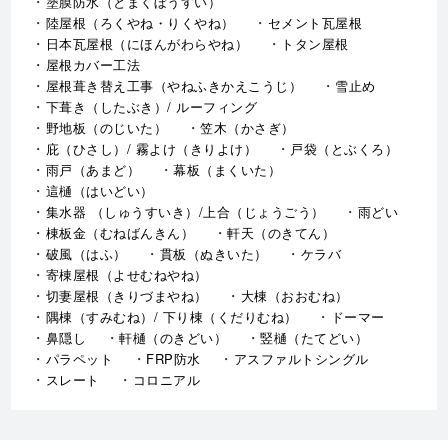
塗膜防水（とまくぼうすい）
陸屋根（ろくやね・りくやね）
セメント瓦屋根
日本瓦屋根（にほんがわらやね）
トタン屋根
屋根カバー工法
屋根葺き替え工事（やねふきかえこうじ）
雪止め
下葺き（したぶき）/ ルーフィング
野地板（のじいた）
笠木（かさぎ）
庇（ひさし）/ 霧よけ（きりよけ）
戸袋（とぶくろ）
雨戸（あまど）
幕板（まくいた）
這樋（はいどい）
集水器 （しゅうすいき）/上合（じょうごう）
雨どい
棟板金（むねばんきん）
軒天（のきてん）
破風（はふ）
貫板（ぬきいた）
ケラバ
寄棟屋根（よせむねやね）
切妻屋根（きりづまやね）
大棟（おおむね）
隅棟（すみむね）/ 下り棟（くだりむね）
ドーマー
鼻隠し
軒樋（のきどい）
竪樋（たてどい）
パラペット
FRP防水
アスファルトシングル
スレート
コロニアル