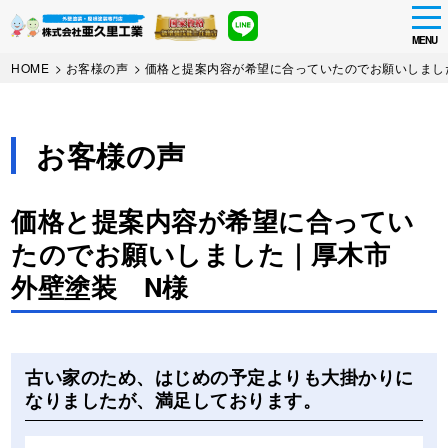
tog
nav
MENU
Skip
HOME
>
お客様の声
>
価格と提案内容が希望に合っていたのでお願いしまし
to
main
content
お客様の声
価格と提案内容が希望に合ってい
たのでお願いしました｜厚木市
外壁塗装 N様
Before
After
古い家のため、はじめの予定よりも大掛かりに
なりましたが、満足しております。