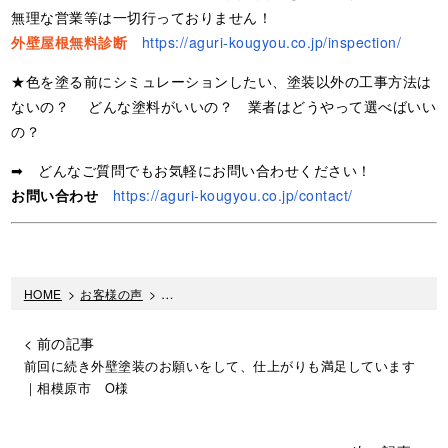
無理な営業等は一切行っておりません！
外壁屋根無料診断
https://aguri-kougyou.co.jp/inspection/
★色を塗る前にシミュレーションしたい、塗装以外の工事方法は
ないの？ どんな塗料がいいの？ 業者はどうやって選べばいい
の？
➡ どんなご質問でもお気軽にお問い合わせください！
お問い合わせ
https://aguri-kougyou.co.jp/contact/
HOME
>
お客様の声
>
価格と提案内容が希望に合っていたのでお願いしま
< 前の記事
前回に続き外壁塗装のお願いをして、仕上がりも満足しています
｜相模原市 O様