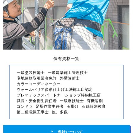
保有資格一覧
一級塗装技能士
一級建築施工管理技士
宅地建物取引業者免許
外壁診断士
カラーコーディネーター
ウォールバリア多彩仕上げ工法施工店認定
プレマテックスパートナーショップ特約施工店
職長・安全衛生責任者
一級鳶技能士
有機溶剤
ゴンドラ
足場作業主任者
玉掛け
石綿特別教育
第二種電気工事士
他、多数
当社について