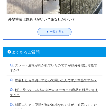
外壁塗装は艶ありがいい？艶なしがいい？
一覧を見る
よくあるご質問
Q.
スレート屋根が剥がれていたのですが部分修理は可能で
すか？
Q.
塗装したら雨漏りするって聞いたんですが本当ですか？
Q.
HPに乗っているもの以外のメーカーの商品も利用できま
すか？
Q.
対応エリアに記載が無い地域なのですが、対応していた