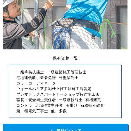
保有資格一覧
一級塗装技能士
一級建築施工管理技士
宅地建物取引業者免許
外壁診断士
カラーコーディネーター
ウォールバリア多彩仕上げ工法施工店認定
プレマテックスパートナーショップ特約施工店
職長・安全衛生責任者
一級鳶技能士
有機溶剤
ゴンドラ
足場作業主任者
玉掛け
石綿特別教育
第二種電気工事士
他、多数
当社について