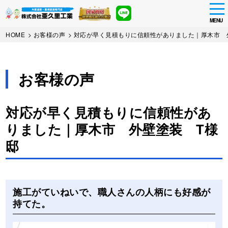
tog
nav
MENU
Skip
HOME
>
お客様の声
>
対応が早く見積もりに信頼性がありました｜厚木市 
to
main
content
お客様の声
対応が早く見積もりに信頼性があ
りました｜厚木市 外壁塗装 T様
邸
Before
After
施工がていねいで、職人さんの人柄にも好感が
持てた。