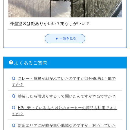
外壁塗装は艶ありがいい？艶なしがいい？
一覧を見る
よくあるご質問
Q.
スレート屋根が剥がれていたのですが部分修理は可能で
すか？
Q.
塗装したら雨漏りするって聞いたんですが本当ですか？
Q.
HPに乗っているもの以外のメーカーの商品も利用できま
すか？
Q.
対応エリアに記載が無い地域なのですが、対応していた