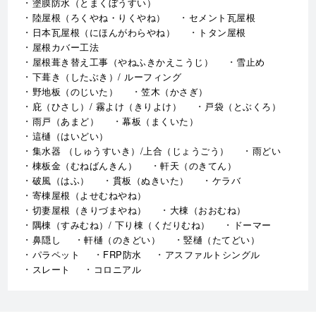
塗膜防水（とまくぼうすい）
陸屋根（ろくやね・りくやね）
セメント瓦屋根
日本瓦屋根（にほんがわらやね）
トタン屋根
屋根カバー工法
屋根葺き替え工事（やねふきかえこうじ）
雪止め
下葺き（したぶき）/ ルーフィング
野地板（のじいた）
笠木（かさぎ）
庇（ひさし）/ 霧よけ（きりよけ）
戸袋（とぶくろ）
雨戸（あまど）
幕板（まくいた）
這樋（はいどい）
集水器 （しゅうすいき）/上合（じょうごう）
雨どい
棟板金（むねばんきん）
軒天（のきてん）
破風（はふ）
貫板（ぬきいた）
ケラバ
寄棟屋根（よせむねやね）
切妻屋根（きりづまやね）
大棟（おおむね）
隅棟（すみむね）/ 下り棟（くだりむね）
ドーマー
鼻隠し
軒樋（のきどい）
竪樋（たてどい）
パラペット
FRP防水
アスファルトシングル
スレート
コロニアル