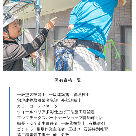
保有資格一覧
一級塗装技能士
一級建築施工管理技士
宅地建物取引業者免許
外壁診断士
カラーコーディネーター
ウォールバリア多彩仕上げ工法施工店認定
プレマテックスパートナーショップ特約施工店
職長・安全衛生責任者
一級鳶技能士
有機溶剤
ゴンドラ
足場作業主任者
玉掛け
石綿特別教育
第二種電気工事士
他、多数