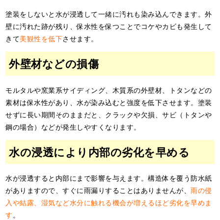
塗装をしないと水が浸透して一緒に汚れも染み込んできます。外
壁に汚れた跡が残り、保水性を保つことでコケやカビも発生して
きて
美観性を低下
させます。
外壁材などの損傷
モルタルや窯業系サイディング、木質系の外壁材、トタンなどの
素材は保水性があり、水が染み込むと強度を低下させます。塗装
せずに長い期間そのままだと、クラックや欠損、サビ（トタンや
鋼の場合）などが発生しやすくなります。
水の浸透により内部の劣化を早める
水が浸透すると内部にまで影響を与えます。構造体を覆う防水紙
がありますので、すぐに雨漏りすることはありませんが、
雨の侵
入や結露、湿気など水分に触れる機会が増えるほど劣化を早めま
す
。