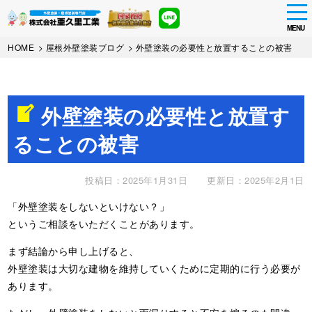
tog
nav
MENU
Skip
HOME
>
屋根外壁塗装ブログ
>
外壁塗装の必要性と放置することの被害
to
main
content
外壁塗装の必要性と放置す
ることの被害
投稿日：2025年1月31日
更新日：2025年2月1日
「外壁塗装をしないといけない？」
というご相談をいただくことがあります。
まず結論から申し上げると、
外壁塗装は大切な建物を維持していくために定期的に行う必要が
あります。