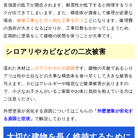
造強度の低下が懸念されます。耐震性が低下すると倒壊するリス
クが出てきてしまいます。また、構造体が腐食して修理が必要な
場合、
解体工事など大々的な工事を行う
ことになります。修理費
の負担が大きくなるばかりか、工事日数もかかってしまうため、
定期的に塗装をして建物の状態を保つことが大事です。
シロアリやカビなどの二次被害
濡れた木材は
シロアリやカビの原因
です。建物の天敵であるシロ
アリは柱や土台などの大事な構造体を食べ尽くして大きな被害を
与えます。カビはアレルギーや喘息など健康被害がありますの
で、小さなお子さんがいるご家庭やお体に負担を抱えている方は
ご注意ください。
外壁塗装が劣化する原因についてはこちらの
「外壁塗装が劣化す
る原因と症状」
で解説しております。
大切な建物を長く維持するために