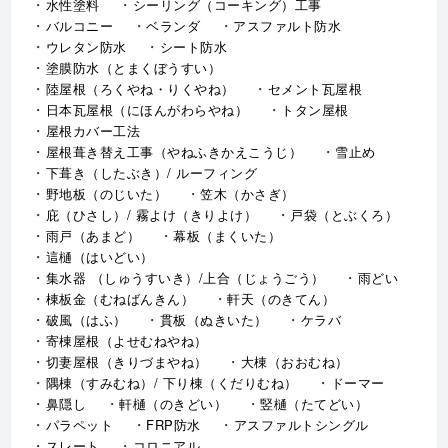
水性塗料
シーリング（コーキング）工事
バルコニー
ベランダ
アスファルト防水
ウレタン防水
シート防水
塗膜防水（とまくぼうすい）
陸屋根（ろくやね・りくやね）
セメント瓦屋根
日本瓦屋根（にほんがわらやね）
トタン屋根
屋根カバー工法
屋根葺き替え工事（やねふきかえこうじ）
雪止め
下葺き（したぶき）/ ルーフィング
野地板（のじいた）
笠木（かさぎ）
庇（ひさし）/ 霧よけ（きりよけ）
戸袋（とぶくろ）
雨戸（あまど）
幕板（まくいた）
這樋（はいどい）
集水器 （しゅうすいき）/上合（じょうごう）
雨どい
棟板金（むねばんきん）
軒天（のきてん）
破風（はふ）
貫板（ぬきいた）
ケラバ
寄棟屋根（よせむねやね）
切妻屋根（きりづまやね）
大棟（おおむね）
隅棟（すみむね）/ 下り棟（くだりむね）
ドーマー
鼻隠し
軒樋（のきどい）
竪樋（たてどい）
パラペット
FRP防水
アスファルトシングル
スレート
コロニアル