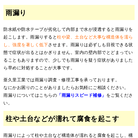
雨漏り
防水紙や防水テープが劣化して内部まで水が浸透すると雨漏りを
起こします。雨漏りすると
柱や梁、土台など大事な構造体を濡ら
し、強度を著しく低下
させます。雨漏りは必ずしも目視できる状
態で症状が出るとはかぎりません。室内の壁内部でとどまってい
ることもありますので、少しでも雨漏りを疑う症状がありました
ら早めに対処することが大事です。
亜久里工業では雨漏り調査・修理工事を承っております。
なにかお困りのことがありましたらお気軽にご相談ください。
雨漏りについてはこちらの
「雨漏りスピード補修」
をご覧くださ
い。
柱や土台などが濡れて腐食を起こす
雨漏りによって柱や土台など構造体が濡れると腐食を起こし、構