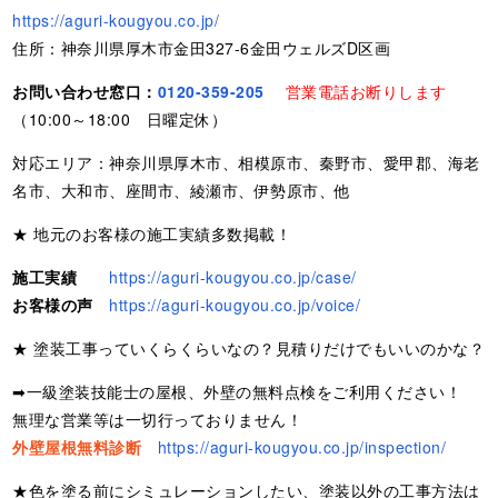
https://aguri-kougyou.co.jp/
住所：神奈川県厚木市金田327-6金田ウェルズD区画
お問い合わせ窓口：
0120-359-205
営業電話お断りします
（10:00～18:00 日曜定休）
対応エリア：神奈川県厚木市、相模原市、秦野市、愛甲郡、海老
名市、大和市、座間市、綾瀬市、伊勢原市、他
★ 地元のお客様の施工実績多数掲載！
施工実績
https://aguri-kougyou.co.jp/case/
お客様の声
https://aguri-kougyou.co.jp/voice/
★ 塗装工事っていくらくらいなの？見積りだけでもいいのかな？
➡一級塗装技能士の屋根、外壁の無料点検をご利用ください！
無理な営業等は一切行っておりません！
外壁屋根無料診断
https://aguri-kougyou.co.jp/inspection/
★色を塗る前にシミュレーションしたい、塗装以外の工事方法は