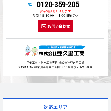
屋根工事・防水工事専門 株式会社亜久里工業
〒243-0807 神奈川県厚木市金田327-6金田ウェルズD区画
対応エリア
厚木市
相模原市
秦野市
愛甲郡
海老名市
大和市
座間市
綾瀬市
伊勢原市
茅ヶ崎市