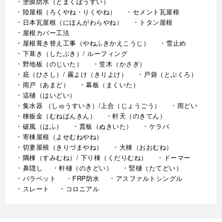
下葺き（したぶき）/ ルーフィング
野地板（のじいた）
笠木（かさぎ）
庇（ひさし）/ 霧よけ（きりよけ）
戸袋（とぶくろ）
雨戸（あまど）
幕板（まくいた）
這樋（はいどい）
集水器 （しゅうすいき）/上合（じょうごう）
雨どい
棟板金（むねばんきん）
軒天（のきてん）
破風（はふ）
貫板（ぬきいた）
ケラバ
寄棟屋根（よせむねやね）
切妻屋根（きりづまやね）
大棟（おおむね）
隅棟（すみむね）/ 下り棟（くだりむね）
ドーマー
鼻隠し
軒樋（のきどい）
竪樋（たてどい）
パラペット
FRP防水
アスファルトシングル
スレート
コロニアル
↑TOPへ戻る - 外壁塗装、屋根塗装、防水工事、神奈川県厚木
市、相模原市、秦野市、愛甲郡、海老名市、大和市、座間市、綾
瀬市、伊勢原市 亜久里工業