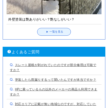
一覧を見る
よくあるご質問
Q.
スレート屋根が剥がれていたのですが部分修理は可能で
すか？
Q.
塗装したら雨漏りするって聞いたんですが本当ですか？
Q.
HPに乗っているもの以外のメーカーの商品も利用できま
すか？
Q.
対応エリアに記載が無い地域なのですが、対応していた
だけますか？
Q.
カラーシミュレーションはやってもらえますか？