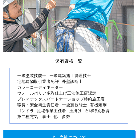
保有資格一覧
一級塗装技能士
一級建築施工管理技士
宅地建物取引業者免許
外壁診断士
カラーコーディネーター
ウォールバリア多彩仕上げ工法施工店認定
プレマテックスパートナーショップ特約施工店
職長・安全衛生責任者
一級鳶技能士
有機溶剤
ゴンドラ
足場作業主任者
玉掛け
石綿特別教育
第二種電気工事士
他、多数
当社について