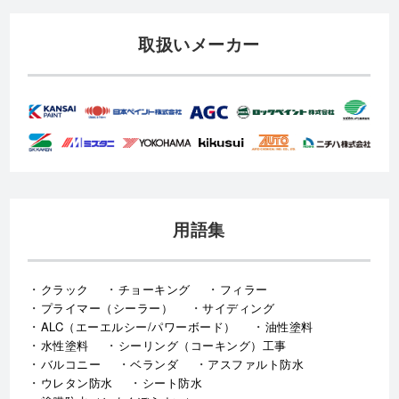
用語集
クラック
チョーキング
フィラー
プライマー（シーラー）
サイディング
ALC（エーエルシー/パワーボード）
油性塗料
水性塗料
シーリング（コーキング）工事
バルコニー
ベランダ
アスファルト防水
ウレタン防水
シート防水
塗膜防水（とまくぼうすい）
陸屋根（ろくやね・りくやね）
セメント瓦屋根
日本瓦屋根（にほんがわらやね）
トタン屋根
屋根カバー工法
屋根葺き替え工事（やねふきかえこうじ）
雪止め