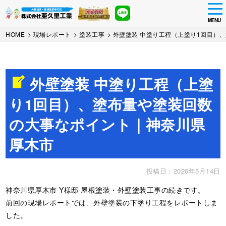
tog
nav
MENU
Skip
HOME
>
現場レポート
>
塗装工事
>
外壁塗装 中塗り工程（上塗り1回目）
to
main
content
外壁塗装 中塗り工程（上塗
り1回目）、塗布量や塗装回数
の大事なポイント｜神奈川県
厚木市
投稿日：2026年5月14日
神奈川県厚木市 Y様邸 屋根塗装・外壁塗装工事の続きです。
前回の現場レポートでは、外壁塗装の下塗り工程をレポートしま
した。